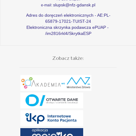
slupsk@nfz-gdansk.pl
e-mail:
Adres do doręczeń elektronicznych - AE:PL-
65879-17021-TUIST-24
Elektroniczna skrzynka podawcza ePUAP -
/im2816rkl4/SkrytkaESP
Zobacz także: