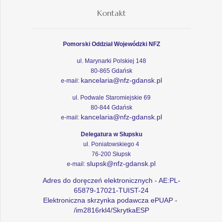
Kontakt
Pomorski Oddział Wojewódzki NFZ
ul. Marynarki Polskiej 148
80-865 Gdańsk
kancelaria@nfz-gdansk.pl
e-mail:
ul. Podwale Staromiejskie 69
80-844 Gdańsk
kancelaria@nfz-gdansk.pl
e-mail:
Delegatura w Słupsku
ul. Poniatowskiego 4
76-200 Słupsk
slupsk@nfz-gdansk.pl
e-mail:
Adres do doręczeń elektronicznych - AE:PL-
65879-17021-TUIST-24
Elektroniczna skrzynka podawcza ePUAP -
/im2816rkl4/SkrytkaESP