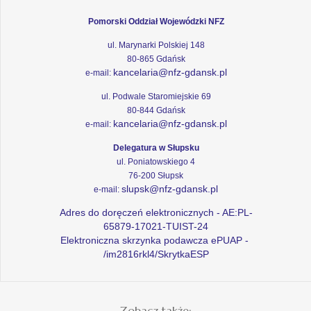
Pomorski Oddział Wojewódzki NFZ
ul. Marynarki Polskiej 148
80-865 Gdańsk
kancelaria@nfz-gdansk.pl
e-mail:
ul. Podwale Staromiejskie 69
80-844 Gdańsk
kancelaria@nfz-gdansk.pl
e-mail:
Delegatura w Słupsku
ul. Poniatowskiego 4
76-200 Słupsk
slupsk@nfz-gdansk.pl
e-mail:
Adres do doręczeń elektronicznych - AE:PL-
65879-17021-TUIST-24
Elektroniczna skrzynka podawcza ePUAP -
/im2816rkl4/SkrytkaESP
Zobacz także: