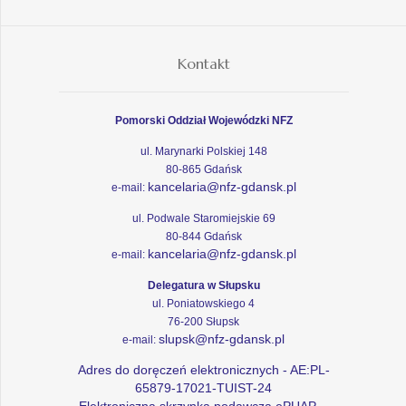
Kontakt
Pomorski Oddział Wojewódzki NFZ
ul. Marynarki Polskiej 148
80-865 Gdańsk
kancelaria@nfz-gdansk.pl
e-mail:
ul. Podwale Staromiejskie 69
80-844 Gdańsk
kancelaria@nfz-gdansk.pl
e-mail:
Delegatura w Słupsku
ul. Poniatowskiego 4
76-200 Słupsk
slupsk@nfz-gdansk.pl
e-mail:
Adres do doręczeń elektronicznych - AE:PL-
65879-17021-TUIST-24
Elektroniczna skrzynka podawcza ePUAP -