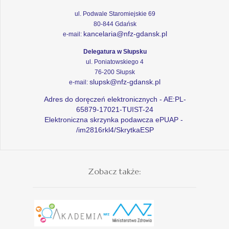
ul. Podwale Staromiejskie 69
80-844 Gdańsk
kancelaria@nfz-gdansk.pl
e-mail:
Delegatura w Słupsku
ul. Poniatowskiego 4
76-200 Słupsk
slupsk@nfz-gdansk.pl
e-mail:
Adres do doręczeń elektronicznych - AE:PL-
65879-17021-TUIST-24
Elektroniczna skrzynka podawcza ePUAP -
/im2816rkl4/SkrytkaESP
Zobacz także: