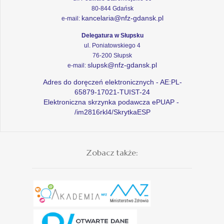
80-844 Gdańsk
kancelaria@nfz-gdansk.pl
e-mail:
Delegatura w Słupsku
ul. Poniatowskiego 4
76-200 Słupsk
slupsk@nfz-gdansk.pl
e-mail:
Adres do doręczeń elektronicznych - AE:PL-
65879-17021-TUIST-24
Elektroniczna skrzynka podawcza ePUAP -
/im2816rkl4/SkrytkaESP
Zobacz także: