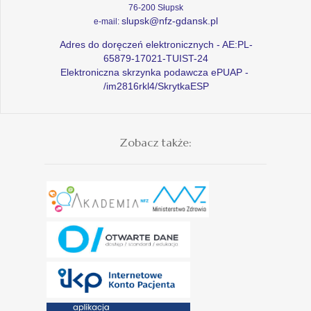
76-200 Słupsk
slupsk@nfz-gdansk.pl
e-mail:
Adres do doręczeń elektronicznych - AE:PL-
65879-17021-TUIST-24
Elektroniczna skrzynka podawcza ePUAP -
/im2816rkl4/SkrytkaESP
Zobacz także: