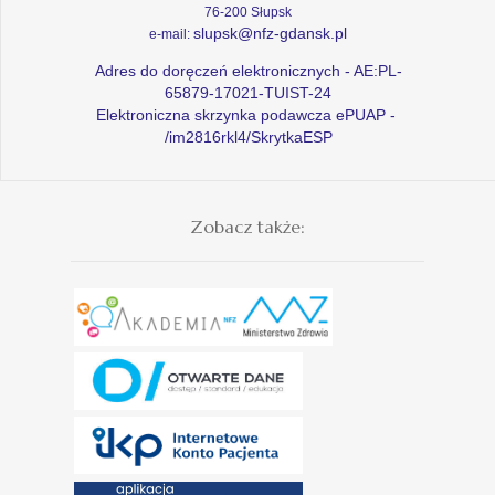
76-200 Słupsk
slupsk@nfz-gdansk.pl
e-mail:
Adres do doręczeń elektronicznych - AE:PL-
65879-17021-TUIST-24
Elektroniczna skrzynka podawcza ePUAP -
/im2816rkl4/SkrytkaESP
Zobacz także: