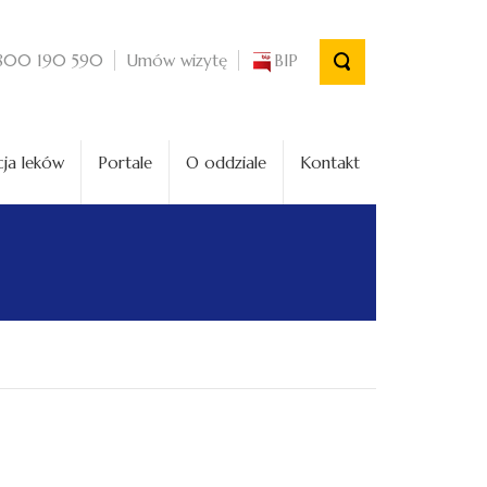
Umów wizytę
BIP
800 190 590
ja leków
Portale
O oddziale
Kontakt