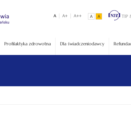
A
A+
A++
TIP 
A
A
Profilaktyka zdrowotna
Dla świadczeniodawcy
Refundac