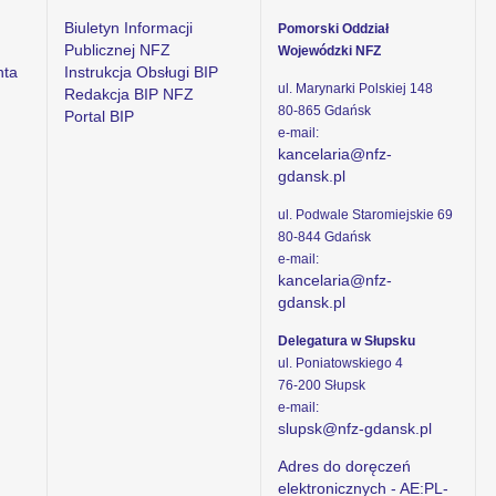
Biuletyn Informacji
Pomorski Oddział
Publicznej NFZ
Wojewódzki NFZ
nta
Instrukcja Obsługi BIP
ul. Marynarki Polskiej 148
Redakcja BIP NFZ
80-865 Gdańsk
Portal BIP
e-mail:
kancelaria@nfz-
gdansk.pl
ul. Podwale Staromiejskie 69
80-844 Gdańsk
e-mail:
kancelaria@nfz-
gdansk.pl
Delegatura w Słupsku
ul. Poniatowskiego 4
76-200 Słupsk
e-mail:
slupsk@nfz-gdansk.pl
Adres do doręczeń
elektronicznych - AE:PL-