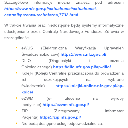
Szczegółowe informacje można znaleźć pod adresem
https://www.nfz.gov.pl/aktualnosci/aktualnosci-
centrali/przerwa-techniczna,7732.html
W trakcie trwania prac niedostępne będą systemy informatyczne
udostępniane przez Centralę Narodowego Funduszu Zdrowia w
szczególności:
eWUŚ (Elektroniczna Weryfikacja Uprawnień
Świadczeniobiorców)
https://ewus.nfz.gov.pl/
DILO (Diagnostyki i Leczenia
Onkologicznego)
https://dilo.nfz.gov.pl/ap-dilo/
Kolejki (Kolejki Centralne przeznaczona do prowadzenia
list oczekujących na wybrane
świadczenia)
https://kolejki-online.nfz.gov.pl/ap-
kolce/
eZWM (e- zlecenie na wyroby
medyczne)
https://ezwm.nfz.gov.pl/
ZIP (Zintegrowany Informator
Pacjenta)
https://zip.nfz.gov.pl/
Nie będą dostępne usługi odpowiedzialne za: