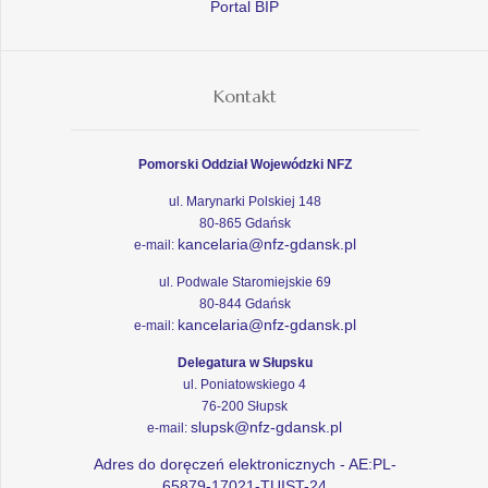
Portal BIP
Kontakt
Pomorski Oddział Wojewódzki NFZ
ul. Marynarki Polskiej 148
80-865 Gdańsk
kancelaria@nfz-gdansk.pl
e-mail:
ul. Podwale Staromiejskie 69
80-844 Gdańsk
kancelaria@nfz-gdansk.pl
e-mail:
Delegatura w Słupsku
ul. Poniatowskiego 4
76-200 Słupsk
slupsk@nfz-gdansk.pl
e-mail:
Adres do doręczeń elektronicznych - AE:PL-
65879-17021-TUIST-24