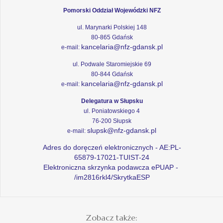
Pomorski Oddział Wojewódzki NFZ
ul. Marynarki Polskiej 148
80-865 Gdańsk
kancelaria@nfz-gdansk.pl
e-mail:
ul. Podwale Staromiejskie 69
80-844 Gdańsk
kancelaria@nfz-gdansk.pl
e-mail:
Delegatura w Słupsku
ul. Poniatowskiego 4
76-200 Słupsk
slupsk@nfz-gdansk.pl
e-mail:
Adres do doręczeń elektronicznych - AE:PL-
65879-17021-TUIST-24
Elektroniczna skrzynka podawcza ePUAP -
/im2816rkl4/SkrytkaESP
Zobacz także: