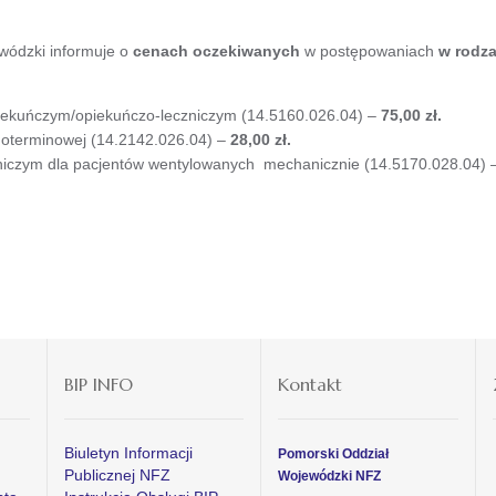
wódzki informuje o
cenach oczekiwanych
w postępowaniach
w rodz
piekuńczym/opiekuńczo-leczniczym (14.5160.026.04) –
75,00 zł.
goterminowej (14.2142.026.04) –
28,00 zł.
niczym dla pacjentów wentylowanych mechanicznie (14.5170.028.04)
BIP INFO
Kontakt
Biuletyn Informacji
Pomorski Oddział
Publicznej NFZ
Wojewódzki NFZ