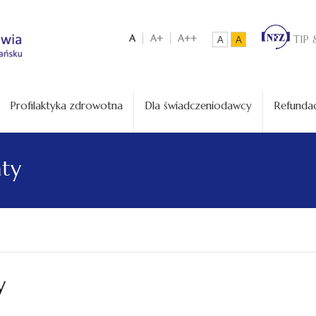
A
A+
A++
TIP 
A
A
Profilaktyka zdrowotna
Dla świadczeniodawcy
Refundac
aty
y