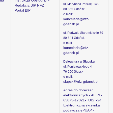
nta
Instrukcja Obsługi BIP
ul. Marynarki Polskiej 148
Redakcja BIP NFZ
80-865 Gdańsk
Portal BIP
e-mail:
kancelaria@nfz-
gdansk.pl
ul. Podwale Staromiejskie 69
80-844 Gdańsk
e-mail:
kancelaria@nfz-
gdansk.pl
Delegatura w Słupsku
ul. Poniatowskiego 4
76-200 Słupsk
e-mail:
slupsk@nfz-gdansk.pl
Adres do doręczeń
elektronicznych - AE:PL-
65879-17021-TUIST-24
Elektroniczna skrzynka
podawcza ePUAP -