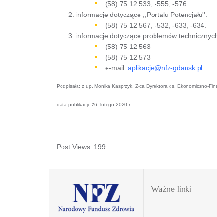
(58) 75 12 533, -555, -576.
informacje dotyczące ,,Portalu Potencjału'':
(58) 75 12 567, -532, -633, -634.
informacje dotyczące problemów techniczny
(58) 75 12 563
(58) 75 12 573
e-mail:
aplikacje@nfz-gdansk.pl
Podpisała: z up. Monika Kasprzyk, Z-ca Dyrektora ds. Ekonomiczno-
data publikacji: 26 lutego 2020 r.
Post Views:
199
Ważne linki