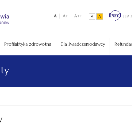
A
A+
A++
TIP 
A
A
Profilaktyka zdrowotna
Dla świadczeniodawcy
Refundac
aty
y