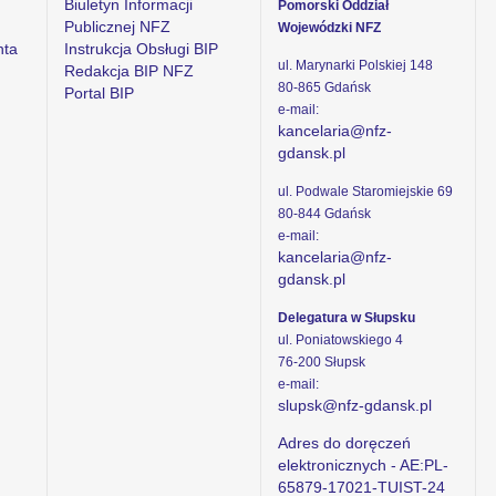
Biuletyn Informacji
Pomorski Oddział
Publicznej NFZ
Wojewódzki NFZ
nta
Instrukcja Obsługi BIP
ul. Marynarki Polskiej 148
Redakcja BIP NFZ
80-865 Gdańsk
Portal BIP
e-mail:
kancelaria@nfz-
gdansk.pl
ul. Podwale Staromiejskie 69
80-844 Gdańsk
e-mail:
kancelaria@nfz-
gdansk.pl
Delegatura w Słupsku
ul. Poniatowskiego 4
76-200 Słupsk
e-mail:
slupsk@nfz-gdansk.pl
Adres do doręczeń
elektronicznych - AE:PL-
65879-17021-TUIST-24