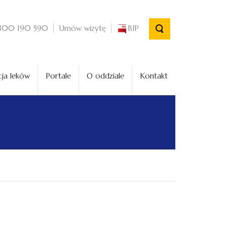
Umów wizytę
BIP
800 190 590
ja leków
Portale
O oddziale
Kontakt