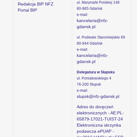
ul. Marynarki Polskiej 148
Redakcja BIP NFZ
80-865 Gdańsk
Portal BIP
e-mail:
kancelaria@nfz-
gdansk.pl
ul. Podwale Staromiejskie 69
80-844 Gdańsk
e-mail:
kancelaria@nfz-
gdansk.pl
Delegatura w Słupsku
ul. Poniatowskiego 4
76-200 Słupsk
e-mail:
slupsk@nfz-gdansk.pl
Adres do doręczeń
elektronicznych - AE:PL-
65879-17021-TUIST-24
Elektroniczna skrzynka
podawcza ePUAP -