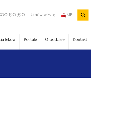
Umów wizytę
BIP
800 190 590
ja leków
Portale
O oddziale
Kontakt