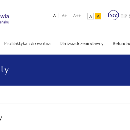
A
A+
A++
TIP 
A
A
Profilaktyka zdrowotna
Dla świadczeniodawcy
Refundac
aty
y