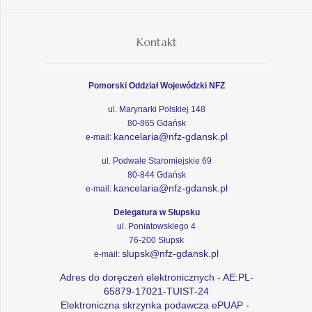
Kontakt
Pomorski Oddział Wojewódzki NFZ
ul. Marynarki Polskiej 148
80-865 Gdańsk
kancelaria@nfz-gdansk.pl
e-mail:
ul. Podwale Staromiejskie 69
80-844 Gdańsk
kancelaria@nfz-gdansk.pl
e-mail:
Delegatura w Słupsku
ul. Poniatowskiego 4
76-200 Słupsk
slupsk@nfz-gdansk.pl
e-mail:
Adres do doręczeń elektronicznych - AE:PL-
65879-17021-TUIST-24
Elektroniczna skrzynka podawcza ePUAP -