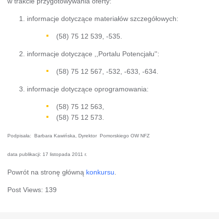
w trakcie przygotowywania oferty:
informacje dotyczące materiałów szczegółowych:
(58) 75 12 539, -535.
informacje dotyczące ,,Portalu Potencjału'':
(58) 75 12 567, -532, -633, -634.
informacje dotyczące oprogramowania:
(58) 75 12 563,
(58) 75 12 573.
Podpisała: Barbara Kawińska, Dyrektor Pomorskiego OW NFZ
data publikacji: 17 listopada 2011 r.
Powrót na stronę główną
konkursu
.
Post Views:
139