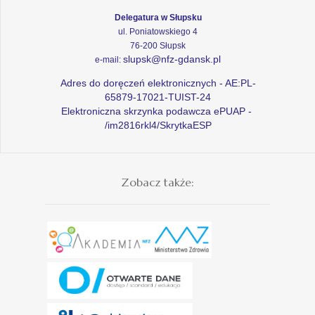
Delegatura w Słupsku
ul. Poniatowskiego 4
76-200 Słupsk
slupsk@nfz-gdansk.pl
e-mail:
Adres do doręczeń elektronicznych - AE:PL-
65879-17021-TUIST-24
Elektroniczna skrzynka podawcza ePUAP -
/im2816rkl4/SkrytkaESP
Zobacz także: