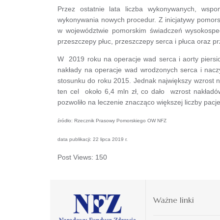
Przez ostatnie lata liczba wykonywanych, wspo
wykonywania nowych procedur. Z inicjatywy pomors
w województwie pomorskim świadczeń wysokospec
przeszczepy płuc, przeszczepy serca i płuca oraz 
W 2019 roku na operacje wad serca i aorty piersi
nakłady na operacje wad wrodzonych serca i naczy
stosunku do roku 2015. Jednak największy wzrost 
ten cel około 6,4 mln zł, co dało wzrost nakład
pozwoliło na leczenie znacząco większej liczby pac
źródło: Rzecznik Prasowy Pomorskiego OW NFZ
data publikacji: 22 lipca 2019 r.
Post Views:
150
Ważne linki