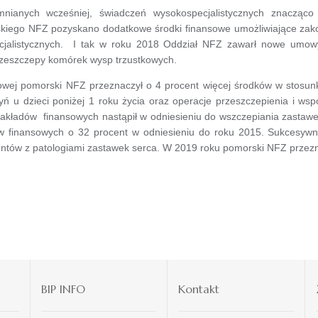
mnianych wcześniej, świadczeń wysokospecjalistycznych znacząco 
kiego NFZ pozyskano dodatkowe środki finansowe umożliwiające zak
jalistycznych. I tak w roku 2018 Oddział NFZ zawarł nowe umowy
przeszczepy komórek wysp trzustkowych.
owej pomorski NFZ przeznaczył o 4 procent więcej środków w stosu
ń u dzieci poniżej 1 roku życia oraz operacje przeszczepienia i w
nakładów finansowych nastąpił w odniesieniu do wszczepiania zastaw
ów finansowych o 32 procent w odniesieniu do roku 2015. Sukcesy
jentów z patologiami zastawek serca. W 2019 roku pomorski NFZ przezn
BIP INFO
Kontakt