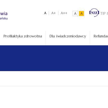
A
A+
A++
TIP 
A
A
Profilaktyka zdrowotna
Dla świadczeniodawcy
Refundac