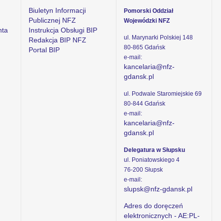
Biuletyn Informacji
Pomorski Oddział
Publicznej NFZ
Wojewódzki NFZ
nta
Instrukcja Obsługi BIP
ul. Marynarki Polskiej 148
Redakcja BIP NFZ
80-865 Gdańsk
Portal BIP
e-mail:
kancelaria@nfz-
gdansk.pl
ul. Podwale Staromiejskie 69
80-844 Gdańsk
e-mail:
kancelaria@nfz-
gdansk.pl
Delegatura w Słupsku
ul. Poniatowskiego 4
76-200 Słupsk
e-mail:
slupsk@nfz-gdansk.pl
Adres do doręczeń
elektronicznych - AE:PL-