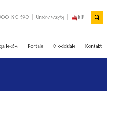
Umów wizytę
BIP
800 190 590
ja leków
Portale
O oddziale
Kontakt