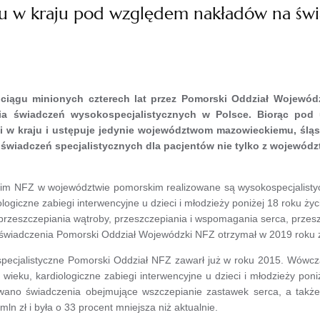
u w kraju pod względem nakładów na świ
 ciągu minionych czterech lat przez Pomorski Oddział Wojew
a świadczeń wysokospecjalistycznych w Polsce. Biorąc pod
i w kraju i ustępuje jedynie województwom mazowieckiemu, śląs
świadczeń specjalistycznych dla pacjentów nie tylko z wojewódz
 NFZ w województwie pomorskim realizowane są wysokospecjalistyc
logiczne zabiegi interwencyjne u dzieci i młodzieży poniżej 18 roku ży
 przeszczepiania wątroby, przeszczepiania i wspomagania serca, przesz
świadczenia Pomorski Oddział Wojewódzki NFZ otrzymał w 2019 roku z 
pecjalistyczne Pomorski Oddział NFZ zawarł już w roku 2015. Wówc
wieku, kardiologiczne zabiegi interwencyjne u dzieci i młodzieży pon
ywano świadczenia obejmujące wszczepianie zastawek serca, a takż
n zł i była o 33 procent mniejsza niż aktualnie.