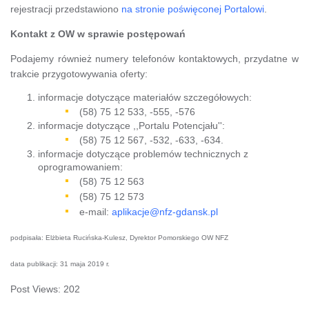
rejestracji przedstawiono
na stronie poświęconej Portalowi
.
Kontakt z OW w sprawie postępowań
Podajemy również numery telefonów kontaktowych, przydatne w
trakcie przygotowywania oferty:
informacje dotyczące materiałów szczegółowych:
(58) 75 12 533, -555, -576
informacje dotyczące ,,Portalu Potencjału'':
(58) 75 12 567, -532, -633, -634.
informacje dotyczące problemów technicznych z
oprogramowaniem:
(58) 75 12 563
(58) 75 12 573
e-mail:
aplikacje@nfz-gdansk.pl
podpisała: Elżbieta Rucińska-Kulesz, Dyrektor Pomorskiego OW NFZ
data publikacji: 31 maja 2019 r.
Post Views:
202