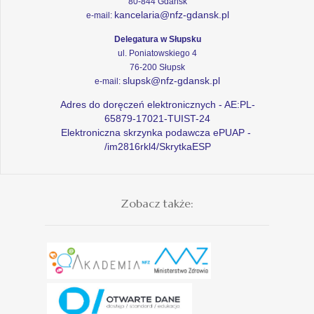
80-844 Gdańsk
kancelaria@nfz-gdansk.pl
e-mail:
Delegatura w Słupsku
ul. Poniatowskiego 4
76-200 Słupsk
slupsk@nfz-gdansk.pl
e-mail:
Adres do doręczeń elektronicznych - AE:PL-
65879-17021-TUIST-24
Elektroniczna skrzynka podawcza ePUAP -
/im2816rkl4/SkrytkaESP
Zobacz także: