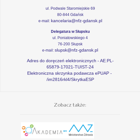
ul. Podwale Staromiejskie 69
80-844 Gdańsk
kancelaria@nfz-gdansk.pl
e-mail:
Delegatura w Słupsku
ul. Poniatowskiego 4
76-200 Słupsk
slupsk@nfz-gdansk.pl
e-mail:
Adres do doręczeń elektronicznych - AE:PL-
65879-17021-TUIST-24
Elektroniczna skrzynka podawcza ePUAP -
/im2816rkl4/SkrytkaESP
Zobacz także: