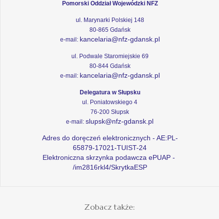
Pomorski Oddział Wojewódzki NFZ
ul. Marynarki Polskiej 148
80-865 Gdańsk
kancelaria@nfz-gdansk.pl
e-mail:
ul. Podwale Staromiejskie 69
80-844 Gdańsk
kancelaria@nfz-gdansk.pl
e-mail:
Delegatura w Słupsku
ul. Poniatowskiego 4
76-200 Słupsk
slupsk@nfz-gdansk.pl
e-mail:
Adres do doręczeń elektronicznych - AE:PL-
65879-17021-TUIST-24
Elektroniczna skrzynka podawcza ePUAP -
/im2816rkl4/SkrytkaESP
Zobacz także: