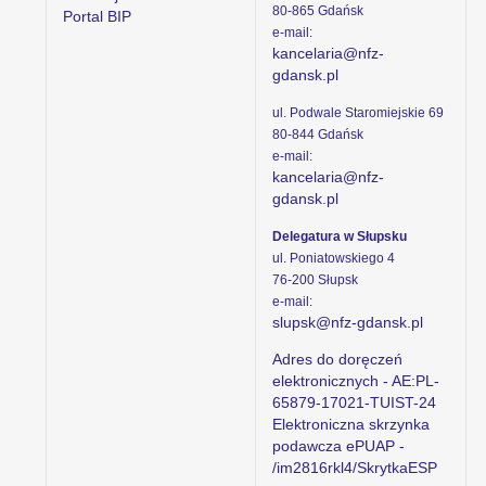
80-865 Gdańsk
Portal BIP
e-mail:
kancelaria@nfz-
gdansk.pl
ul. Podwale Staromiejskie 69
80-844 Gdańsk
e-mail:
kancelaria@nfz-
gdansk.pl
Delegatura w Słupsku
ul. Poniatowskiego 4
76-200 Słupsk
e-mail:
slupsk@nfz-gdansk.pl
Adres do doręczeń
elektronicznych - AE:PL-
65879-17021-TUIST-24
Elektroniczna skrzynka
podawcza ePUAP -
/im2816rkl4/SkrytkaESP