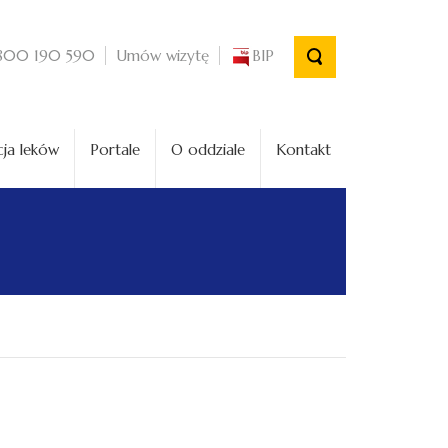
Umów wizytę
BIP
800 190 590
ja leków
Portale
O oddziale
Kontakt