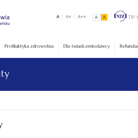
A
A+
A++
TIP 
A
A
Profilaktyka zdrowotna
Dla świadczeniodawcy
Refundac
aty
y