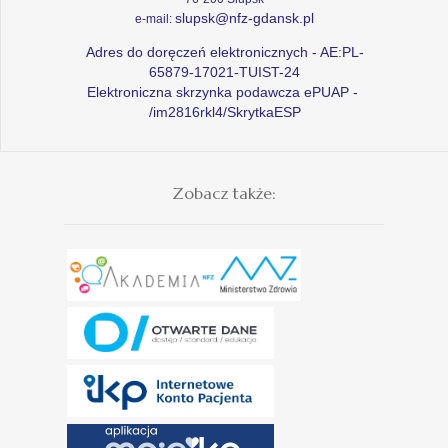
slupsk@nfz-gdansk.pl
e-mail:
Adres do doręczeń elektronicznych - AE:PL-
65879-17021-TUIST-24
Elektroniczna skrzynka podawcza ePUAP -
/im2816rkl4/SkrytkaESP
Zobacz także: