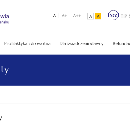
A
A+
A++
TIP 
A
A
Profilaktyka zdrowotna
Dla świadczeniodawcy
Refundac
aty
y