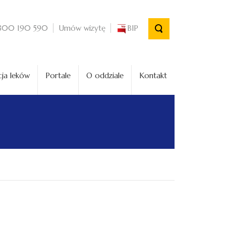
Umów wizytę
BIP
800 190 590
ja leków
Portale
O oddziale
Kontakt