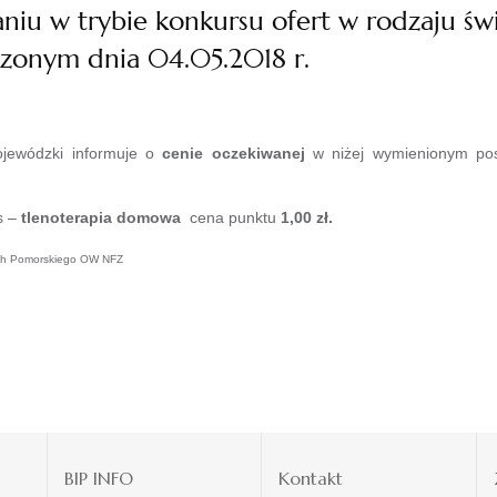
iu w trybie konkursu ofert w rodzaju ś
zonym dnia 04.05.2018 r.
jewódzki informuje o
cenie oczekiwanej
w niżej wymienionym p
s –
tlenoterapia domowa
cena punktu
1,00 zł.
nych Pomorskiego OW NFZ
BIP INFO
Kontakt