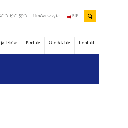
Umów wizytę
BIP
800 190 590
ja leków
Portale
O oddziale
Kontakt