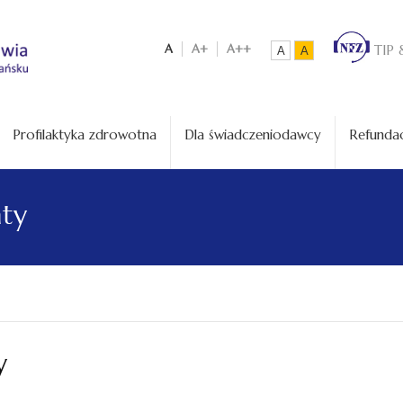
A
A+
A++
TIP 
A
A
Profilaktyka zdrowotna
Dla świadczeniodawcy
Refundac
aty
y