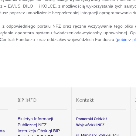
usz – EWUŚ, DILO i KOLCE, z możliwością wykorzystania tych samyc
sz poprzez umożliwienie bezpośredniej integracji oprogramowania 
 odpowiedniego portalu NFZ oraz ręczne wczytywanie tego pliku do
ądanie operatora systemu świadczeniodawcy/osoby uprawnionej. Opis
h Centrali Funduszu oraz oddziałów wojewódzkich Funduszu
(pobierz p
BIP INFO
Kontakt
Biuletyn Informacji
Pomorski Oddział
Publicznej NFZ
Wojewódzki NFZ
nta
Instrukcja Obsługi BIP
ul. Marynarki Polskiej 148