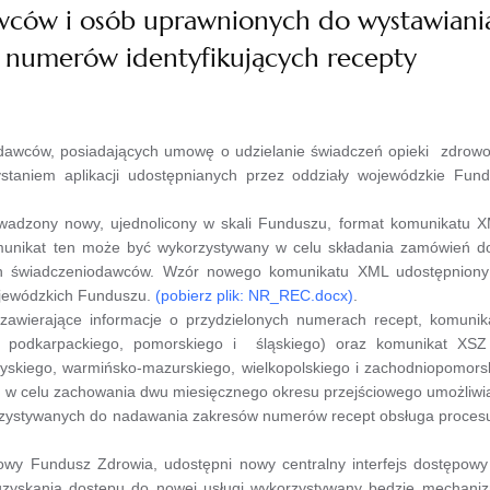
ców i osób uprawnionych do wystawiania
h numerów identyfikujących recepty
awców, posiadających umowę o udzielanie świadczeń opieki zdrowot
staniem aplikacji udostępnianych przez oddziały wojewódzkie Fun
ny nowy, ujednolicony w skali Funduszu, format komunikatu XML
munikat ten może być wykorzystywany w celu składania zamówień do 
ych świadczeniodawców. Wzór nowego komunikatu XML udostępniony
ojewódzkich Funduszu.
(pobierz plik: NR_REC.docx)
.
jące informacje o przydzielonych numerach recept, komunikat
go, podkarpackiego, pomorskiego i śląskiego) oraz komunikat XS
rzyskiego, warmińsko-mazurskiego, wielkopolskiego i zachodniopomor
 w celu zachowania dwu miesięcznego okresu przejściowego umożliwi
ywanych do nadawania zakresów numerów recept obsługa procesu rez
ndusz Zdrowia, udostępni nowy centralny interfejs dostępowy z 
uzyskania dostępu do nowej usługi wykorzystywany będzie mechaniz