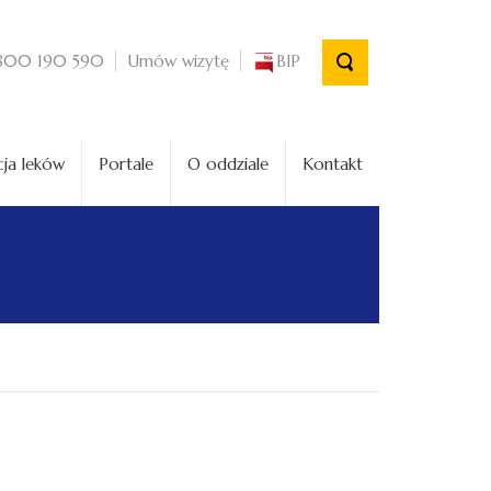
Umów wizytę
BIP
800 190 590
ja leków
Portale
O oddziale
Kontakt