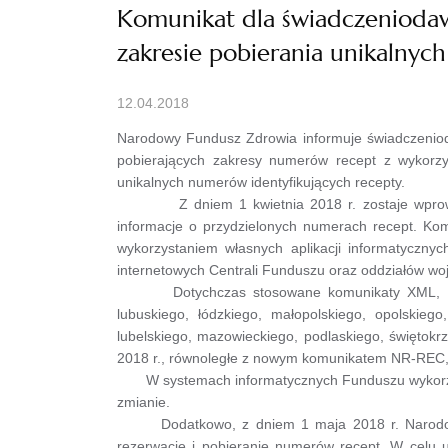
Komunikat dla świadczeniodaw
zakresie pobierania unikalnyc
12.04.2018
Narodowy Fundusz Zdrowia informuje świadczeniod
pobierających zakresy numerów recept z wykorzy
unikalnych numerów identyfikujących recepty.
Z dniem 1 kwietnia 2018 r. zostaje wprowadzo
informacje o przydzielonych numerach recept. Ko
wykorzystaniem własnych aplikacji informatyczn
internetowych Centrali Funduszu oraz oddziałów w
Dotychczas stosowane komunikaty XML, zawiera
lubuskiego, łódzkiego, małopolskiego, opolskie
lubelskiego, mazowieckiego, podlaskiego, świętok
2018 r., równoległe z nowym komunikatem NR-REC,
W systemach informatycznych Funduszu wykorzyst
zmianie.
Dodatkowo, z dniem 1 maja 2018 r. Narodowy Fu
rezerwację i pobieranie numerów recept. W celu 