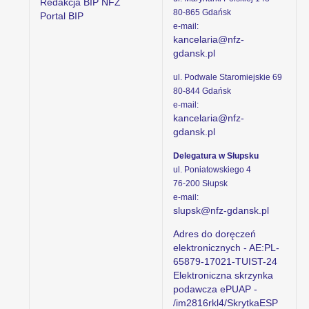
Redakcja BIP NFZ
80-865 Gdańsk
Portal BIP
e-mail:
kancelaria@nfz-
gdansk.pl
ul. Podwale Staromiejskie 69
80-844 Gdańsk
e-mail:
kancelaria@nfz-
gdansk.pl
Delegatura w Słupsku
ul. Poniatowskiego 4
76-200 Słupsk
e-mail:
slupsk@nfz-gdansk.pl
Adres do doręczeń
elektronicznych - AE:PL-
65879-17021-TUIST-24
Elektroniczna skrzynka
podawcza ePUAP -
/im2816rkl4/SkrytkaESP