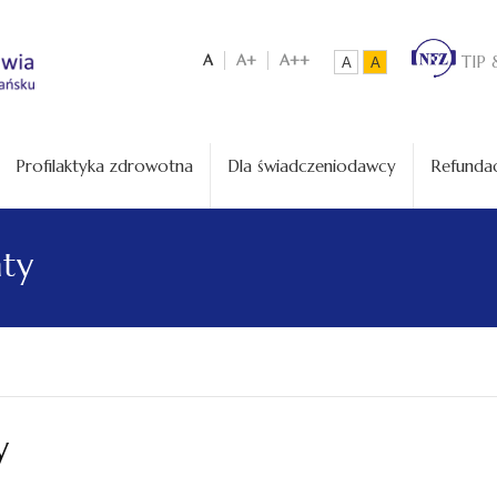
A
A+
A++
TIP 
A
A
Profilaktyka zdrowotna
Dla świadczeniodawcy
Refundac
aty
y