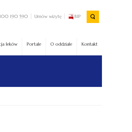
Umów wizytę
BIP
800 190 590
ja leków
Portale
O oddziale
Kontakt