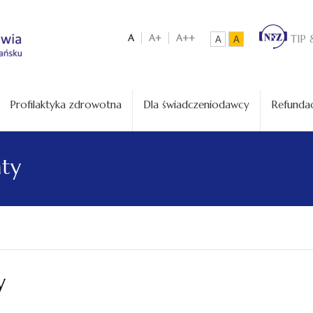
A
A+
A++
TIP 
A
A
Profilaktyka zdrowotna
Dla świadczeniodawcy
Refundac
aty
y