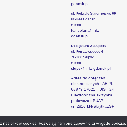
gdansk.pl
ul. Podwale Staromiejskie 69
80-844 Gdańsk
e-mail:
kancelaria@nfz-
gdansk.pl
Delegatura w Słupsku
ul. Poniatowskiego 4
76-200 Słupsk
e-mail:
slupsk@nfz-gdansk.pl
Adres do doręczeń
elektronicznych - AE:PL-
65879-17021-TUIST-24
Elektroniczna skrzynka
podawcza ePUAP -
/im2816rkl4/SkrytkaESP
ez nas plików cookies. Pozwalają nam one zapewnić Ci wygodę podczas 