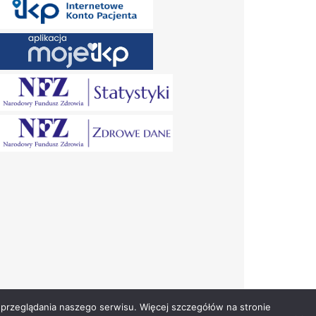
przeglądania naszego serwisu. Więcej szczegółów na stronie