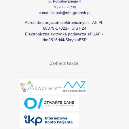
ul. Poniatowskiego 4
76-200 Słupsk
slupsk@nfz-gdansk.pl
e-mail:
Adres do doręczeń elektronicznych - AE:PL-
65879-17021-TUIST-24
Elektroniczna skrzynka podawcza ePUAP -
/im2816rkl4/SkrytkaESP
Zobacz także: