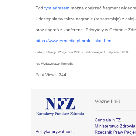
Pod
tym adresem
można obejrzeć fragment wideorela
Udostępniamy także nagranie (retransmisję) z całej g
oraz nagrań z konferencji Priorytety w Ochronie Zd
https://www.termedia.pl-brak_linku-.html
data publikacji: 12 stycznia 2018 r. aktualizacja: 16 stycznia 2018 r.
fot. Wydawnictwo Termedia
Post Views:
344
Ważne linki
Centrala NFZ
Ministerstwo Zdrowia
Polityka prywatności
Rzecznik Praw Pacje