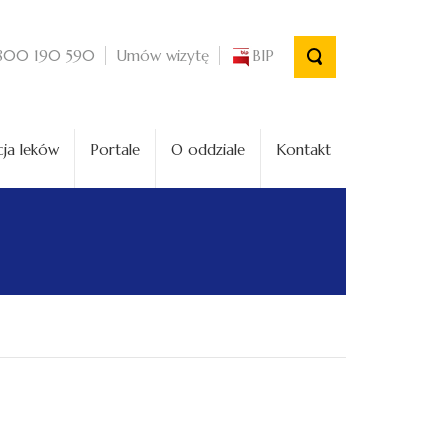
Umów wizytę
BIP
800 190 590
ja leków
Portale
O oddziale
Kontakt