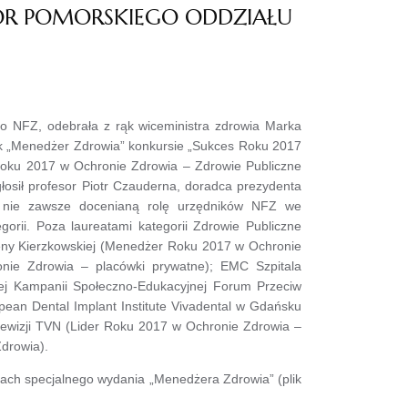
TOR POMORSKIEGO ODDZIAŁU
go NFZ, odebrała z rąk wiceministra zdrowia Marka
ik „Menedżer Zdrowia” konkursie „Sukces Roku 2017
Roku 2017 w Ochronie Zdrowia – Zdrowie Publiczne
łosił profesor Piotr Czauderna, doradca prezydenta
 i nie zawsze docenianą rolę urzędników NFZ we
rii. Poza laureatami kategorii Zdrowie Publiczne
reny Kierzkowskiej (Menedżer Roku 2017 w Ochronie
nie Zdrowia – placówki prywatne); EMC Szpitala
iej Kampanii Społeczno-Edukacyjnej Forum Przeciw
pean Dental Implant Institute Vivadental w Gdańsku
lewizji TVN (Lider Roku 2017 w Ochronie Zdrowia –
drowia).
amach specjalnego wydania „Menedżera Zdrowia” (plik