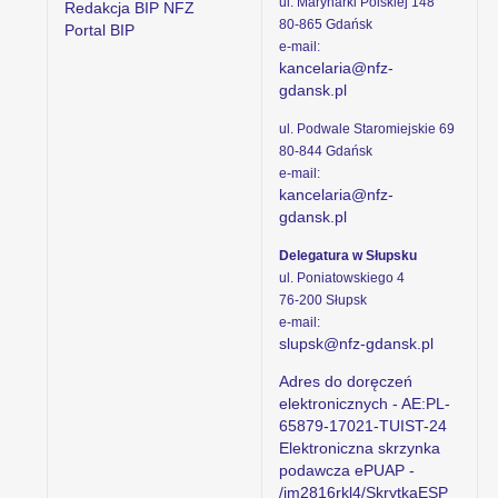
ul. Marynarki Polskiej 148
Redakcja BIP NFZ
80-865 Gdańsk
Portal BIP
e-mail:
kancelaria@nfz-
gdansk.pl
ul. Podwale Staromiejskie 69
80-844 Gdańsk
e-mail:
kancelaria@nfz-
gdansk.pl
Delegatura w Słupsku
ul. Poniatowskiego 4
76-200 Słupsk
e-mail:
slupsk@nfz-gdansk.pl
Adres do doręczeń
elektronicznych - AE:PL-
65879-17021-TUIST-24
Elektroniczna skrzynka
podawcza ePUAP -
/im2816rkl4/SkrytkaESP