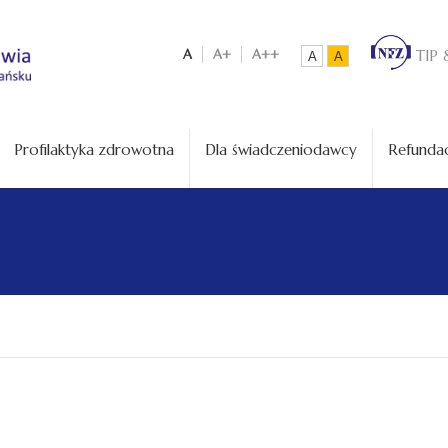
A
A+
A++
TIP 
A
A
Profilaktyka zdrowotna
Dla świadczeniodawcy
Refundac