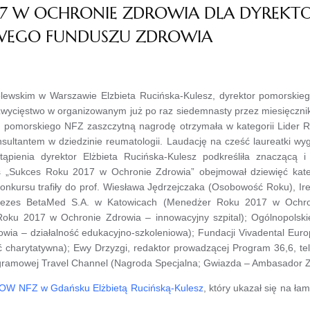
017 W OCHRONIE ZDROWIA DLA DYREK
EGO FUNDUSZU ZDROWIA
ólewskim w Warszawie Elzbieta Rucińska-Kulesz, dyrektor pomorskie
zwycięstwo w organizowanym już po raz siedemnasty przez miesięczn
 pomorskiego NFZ zaszczytną nagrodę otrzymała w kategorii Lider 
ltantem w dziedzinie reumatologii. Laudację na cześć laureatki wyg
ąpienia dyrektor Elżbieta Rucińska-Kulesz podkreśliła znaczącą
 „Sukces Roku 2017 w Ochronie Zdrowia” obejmował dziewięć katego
Konkursu trafiły do prof. Wiesława Jędrzejczaka (Osobowość Roku), I
 prezes BetaMed S.A. w Katowicach (Menedżer Roku 2017 w Ochro
oku 2017 w Ochronie Zdrowia – innowacyjny szpital); Ogólnopolsk
owia – działalność edukacyjno-szkoleniowa); Fundacji Vivadental Euro
ć charytatywna); Ewy Drzyzgi, redaktor prowadzącej Program 36,6, te
rogramowej Travel Channel (Nagroda Specjalna; Gwiazda – Ambasador Z
 POW NFZ w Gdańsku Elżbietą Rucińską-Kulesz
, który ukazał się na ł