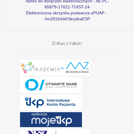
Adres do doręczeń elektronicznych - AE:PL-
65879-17021-TUIST-24
Elektroniczna skrzynka podawcza ePUAP -
/im2816rkl4/SkrytkaESP
Zobacz także: