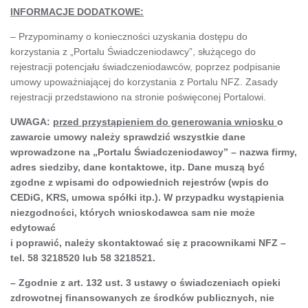
INFORMACJE DODATKOWE:
– Przypominamy o konieczności uzyskania dostępu do
korzystania z „Portalu Świadczeniodawcy”, służącego do
rejestracji potencjału świadczeniodawców, poprzez podpisanie
umowy upoważniającej do korzystania z Portalu NFZ. Zasady
rejestracji przedstawiono na stronie poświęconej Portalowi.
UWAGA:
przed przystąpieniem do generowania wniosku
o
zawarcie umowy należy sprawdzić wszystkie dane
wprowadzone na „Portalu Świadczeniodawcy” – nazwa firmy,
adres siedziby, dane kontaktowe, itp. Dane muszą być
zgodne z wpisami do odpowiednich rejestrów (wpis do
CEDiG, KRS, umowa spółki itp.). W przypadku wystąpienia
niezgodności, których wnioskodawca sam nie może
edytować
i poprawić, należy skontaktować się z pracownikami NFZ –
tel. 58 3218520 lub 58 3218521.
–
Zgodnie z art. 132 ust. 3 ustawy o świadczeniach opieki
zdrowotnej finansowanych ze środków publicznych
,
nie