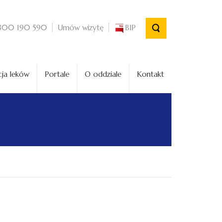
Umów wizytę
BIP
800 190 590
ja leków
Portale
O oddziale
Kontakt