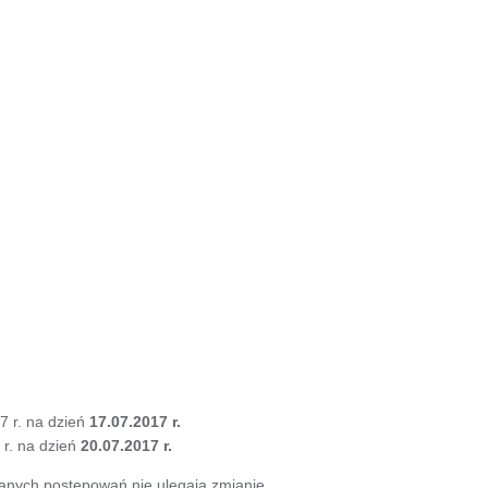
7 r. na dzień
17.07.2017 r.
 r. na dzień
20.07.2017 r.
zanych postępowań nie ulegają zmianie.