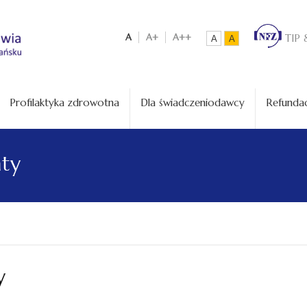
A
A+
A++
TIP 
A
A
Profilaktyka zdrowotna
Dla świadczeniodawcy
Refundac
aty
y