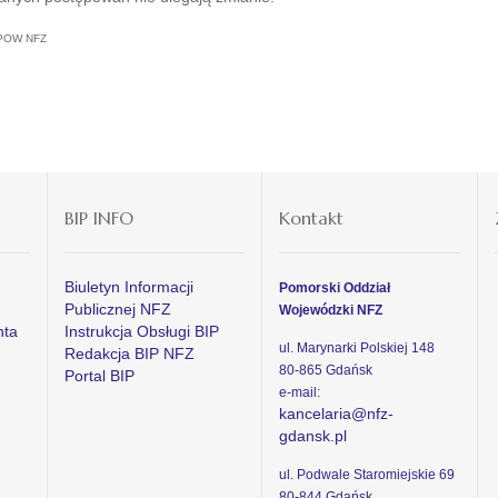
h POW NFZ
BIP INFO
Kontakt
Biuletyn Informacji
Pomorski Oddział
Publicznej NFZ
Wojewódzki NFZ
nta
Instrukcja Obsługi BIP
ul. Marynarki Polskiej 148
Redakcja BIP NFZ
80-865 Gdańsk
Portal BIP
e-mail:
kancelaria@nfz-
gdansk.pl
ul. Podwale Staromiejskie 69
80-844 Gdańsk