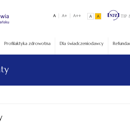
A
A+
A++
TIP 
A
A
Profilaktyka zdrowotna
Dla świadczeniodawcy
Refundac
aty
y