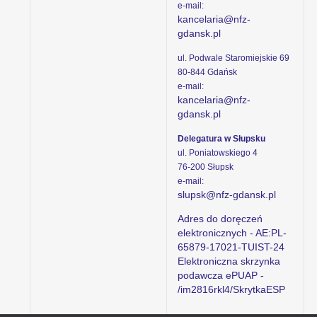
e-mail:
kancelaria@nfz-
gdansk.pl
ul. Podwale Staromiejskie 69
80-844 Gdańsk
e-mail:
kancelaria@nfz-
gdansk.pl
Delegatura w Słupsku
ul. Poniatowskiego 4
76-200 Słupsk
e-mail:
slupsk@nfz-gdansk.pl
Adres do doręczeń
elektronicznych - AE:PL-
65879-17021-TUIST-24
Elektroniczna skrzynka
podawcza ePUAP -
/im2816rkl4/SkrytkaESP