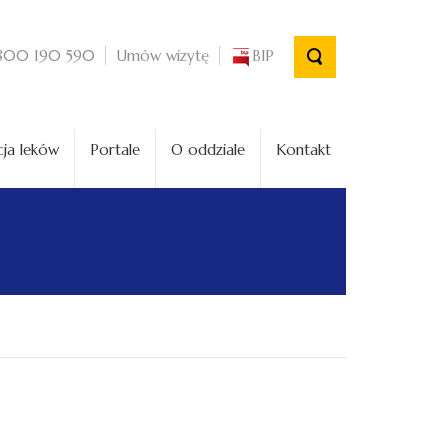
Umów wizytę
BIP
800 190 590
ja leków
Portale
O oddziale
Kontakt