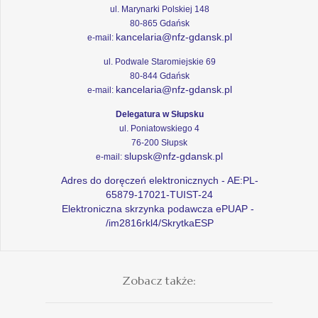
ul. Marynarki Polskiej 148
80-865 Gdańsk
kancelaria@nfz-gdansk.pl
e-mail:
ul. Podwale Staromiejskie 69
80-844 Gdańsk
kancelaria@nfz-gdansk.pl
e-mail:
Delegatura w Słupsku
ul. Poniatowskiego 4
76-200 Słupsk
slupsk@nfz-gdansk.pl
e-mail:
Adres do doręczeń elektronicznych - AE:PL-
65879-17021-TUIST-24
Elektroniczna skrzynka podawcza ePUAP -
/im2816rkl4/SkrytkaESP
Zobacz także: