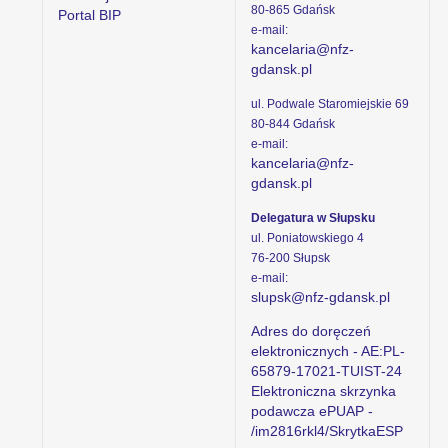
80-865 Gdańsk
Portal BIP
e-mail:
kancelaria@nfz-
gdansk.pl
ul. Podwale Staromiejskie 69
80-844 Gdańsk
e-mail:
kancelaria@nfz-
gdansk.pl
Delegatura w Słupsku
ul. Poniatowskiego 4
76-200 Słupsk
e-mail:
slupsk@nfz-gdansk.pl
Adres do doręczeń
elektronicznych - AE:PL-
65879-17021-TUIST-24
Elektroniczna skrzynka
podawcza ePUAP -
/im2816rkl4/SkrytkaESP