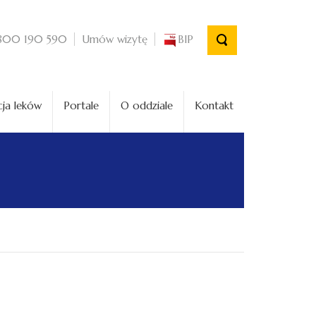
Umów wizytę
BIP
800 190 590
ja leków
Portale
O oddziale
Kontakt