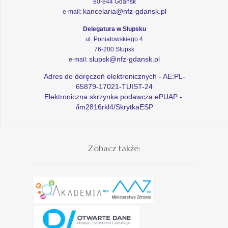
80-844 Gdańsk
kancelaria@nfz-gdansk.pl
e-mail:
Delegatura w Słupsku
ul. Poniatowskiego 4
76-200 Słupsk
slupsk@nfz-gdansk.pl
e-mail:
Adres do doręczeń elektronicznych - AE:PL-
65879-17021-TUIST-24
Elektroniczna skrzynka podawcza ePUAP -
/im2816rkl4/SkrytkaESP
Zobacz także: