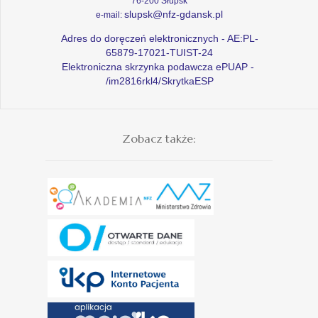
76-200 Słupsk
slupsk@nfz-gdansk.pl
e-mail:
Adres do doręczeń elektronicznych - AE:PL-
65879-17021-TUIST-24
Elektroniczna skrzynka podawcza ePUAP -
/im2816rkl4/SkrytkaESP
Zobacz także: