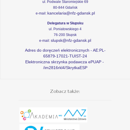
ul. Podwale Staromiejskie 69
80-844 Gdańsk
kancelaria@nfz-gdansk.pl
e-mail:
Delegatura w Słupsku
ul. Poniatowskiego 4
76-200 Słupsk
slupsk@nfz-gdansk.pl
e-mail:
Adres do doręczeń elektronicznych - AE:PL-
65879-17021-TUIST-24
Elektroniczna skrzynka podawcza ePUAP -
/im2816rkl4/SkrytkaESP
Zobacz także: