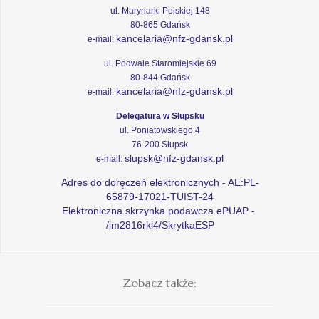
ul. Marynarki Polskiej 148
80-865 Gdańsk
kancelaria@nfz-gdansk.pl
e-mail:
ul. Podwale Staromiejskie 69
80-844 Gdańsk
kancelaria@nfz-gdansk.pl
e-mail:
Delegatura w Słupsku
ul. Poniatowskiego 4
76-200 Słupsk
slupsk@nfz-gdansk.pl
e-mail:
Adres do doręczeń elektronicznych - AE:PL-
65879-17021-TUIST-24
Elektroniczna skrzynka podawcza ePUAP -
/im2816rkl4/SkrytkaESP
Zobacz także: