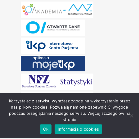
Korzystając z serwisu wyrażasz zgodę na wykorzystanie przez
nas plików cookies. Pozwalają nam one zapewnić Ci wygodę
podczas przeglądania naszego serwisu. Więcej szczegółów na
stronie
Copyright © Narodowy Fundusz Zdrowia 2024.
Ok
Informacja o cookies