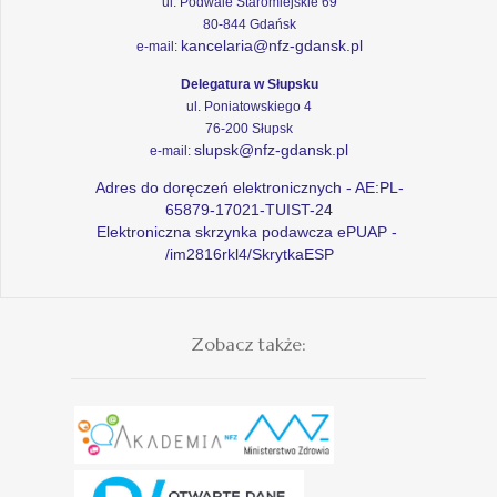
ul. Podwale Staromiejskie 69
80-844 Gdańsk
kancelaria@nfz-gdansk.pl
e-mail:
Delegatura w Słupsku
ul. Poniatowskiego 4
76-200 Słupsk
slupsk@nfz-gdansk.pl
e-mail:
Adres do doręczeń elektronicznych - AE:PL-
65879-17021-TUIST-24
Elektroniczna skrzynka podawcza ePUAP -
/im2816rkl4/SkrytkaESP
Zobacz także: