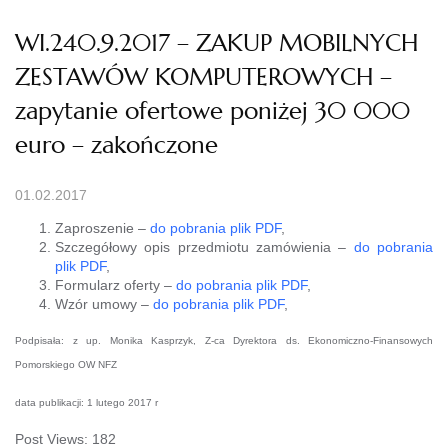
WI.240.9.2017 – ZAKUP MOBILNYCH
ZESTAWÓW KOMPUTEROWYCH –
zapytanie ofertowe poniżej 30 000
euro – zakończone
01.02.2017
Zaproszenie –
do pobrania plik PDF
,
Szczegółowy opis przedmiotu zamówienia –
do pobrania
plik PDF
,
Formularz oferty –
do pobrania plik PDF
,
Wzór umowy –
do pobrania plik PDF
,
Podpisała: z up. Monika Kasprzyk, Z-ca Dyrektora ds. Ekonomiczno-Finansowych
Pomorskiego OW NFZ
data publikacji: 1 lutego 2017 r
Post Views:
182