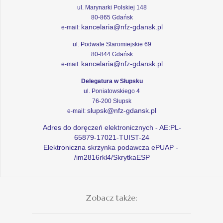
ul. Marynarki Polskiej 148
80-865 Gdańsk
kancelaria@nfz-gdansk.pl
e-mail:
ul. Podwale Staromiejskie 69
80-844 Gdańsk
kancelaria@nfz-gdansk.pl
e-mail:
Delegatura w Słupsku
ul. Poniatowskiego 4
76-200 Słupsk
slupsk@nfz-gdansk.pl
e-mail:
Adres do doręczeń elektronicznych - AE:PL-
65879-17021-TUIST-24
Elektroniczna skrzynka podawcza ePUAP -
/im2816rkl4/SkrytkaESP
Zobacz także: