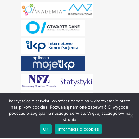
Korzystając z serwisu wyrażasz zgodę na wykorzystanie przez
nas plików cookies. Pozwalają nam one zapewnić Ci wygodę
podczas przeglądania naszego serwisu. Więcej szczegółów na
stronie
Copyright © Narodowy Fundusz Zdrowia 2024.
Ok
Informacja o cookies