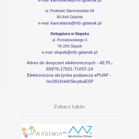
e-mail:
ul. Podwale Staromiejskie 69
80-844 Gdańsk
kancelaria@nfz-gdansk.pl
e-mail:
Delegatura w Słupsku
ul. Poniatowskiego 4
76-200 Słupsk
slupsk@nfz-gdansk.pl
e-mail:
Adres do doręczeń elektronicznych - AE:PL-
65879-17021-TUIST-24
Elektroniczna skrzynka podawcza ePUAP -
/im2816rkl4/SkrytkaESP
Zobacz także: