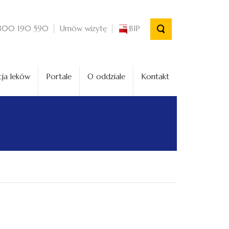
Umów wizytę
BIP
800 190 590
ja leków
Portale
O oddziale
Kontakt