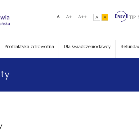
A
A+
A++
TIP 
A
A
Profilaktyka zdrowotna
Dla świadczeniodawcy
Refundac
aty
y