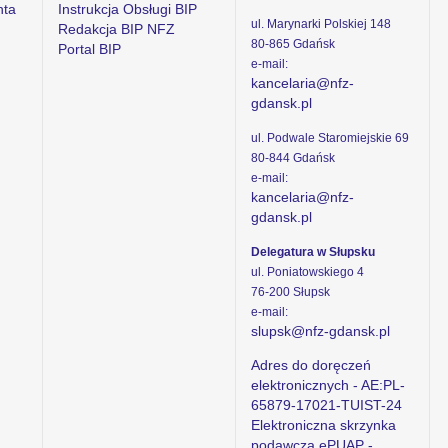
nta
Instrukcja Obsługi BIP
ul. Marynarki Polskiej 148
Redakcja BIP NFZ
80-865 Gdańsk
Portal BIP
e-mail:
kancelaria@nfz-
gdansk.pl
ul. Podwale Staromiejskie 69
80-844 Gdańsk
e-mail:
kancelaria@nfz-
gdansk.pl
Delegatura w Słupsku
ul. Poniatowskiego 4
76-200 Słupsk
e-mail:
slupsk@nfz-gdansk.pl
Adres do doręczeń
elektronicznych - AE:PL-
65879-17021-TUIST-24
Elektroniczna skrzynka
podawcza ePUAP -