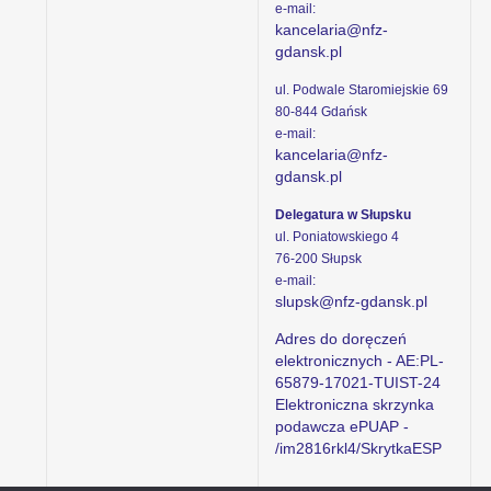
e-mail:
kancelaria@nfz-
gdansk.pl
ul. Podwale Staromiejskie 69
80-844 Gdańsk
e-mail:
kancelaria@nfz-
gdansk.pl
Delegatura w Słupsku
ul. Poniatowskiego 4
76-200 Słupsk
e-mail:
slupsk@nfz-gdansk.pl
Adres do doręczeń
elektronicznych - AE:PL-
65879-17021-TUIST-24
Elektroniczna skrzynka
podawcza ePUAP -
/im2816rkl4/SkrytkaESP