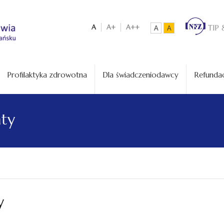
A
A+
A++
TIP 
A
A
Profilaktyka zdrowotna
Dla świadczeniodawcy
Refundac
aty
y