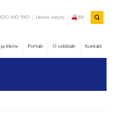
Umów wizytę
BIP
800 190 590
ja leków
Portale
O oddziale
Kontakt