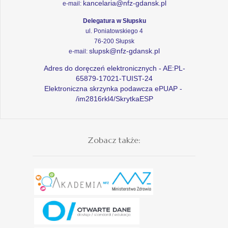
kancelaria@nfz-gdansk.pl
e-mail:
Delegatura w Słupsku
ul. Poniatowskiego 4
76-200 Słupsk
slupsk@nfz-gdansk.pl
e-mail:
Adres do doręczeń elektronicznych - AE:PL-
65879-17021-TUIST-24
Elektroniczna skrzynka podawcza ePUAP -
/im2816rkl4/SkrytkaESP
Zobacz także: