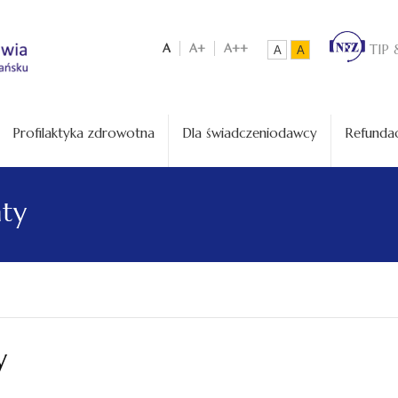
A
A+
A++
TIP 
A
A
Profilaktyka zdrowotna
Dla świadczeniodawcy
Refundac
aty
y