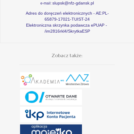
slupsk@nfz-gdansk.pl
e-mail:
Adres do doręczeń elektronicznych - AE:PL-
65879-17021-TUIST-24
Elektroniczna skrzynka podawcza ePUAP -
/im2816rkl4/SkrytkaESP
Zobacz także: