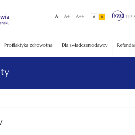
A
A+
A++
TIP 
A
A
Profilaktyka zdrowotna
Dla świadczeniodawcy
Refundac
aty
y