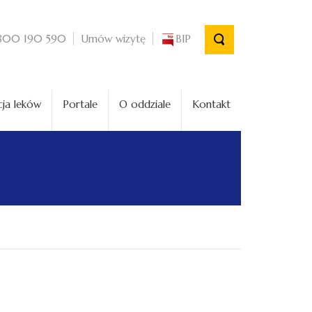
Umów wizytę
BIP
800 190 590
ja leków
Portale
O oddziale
Kontakt