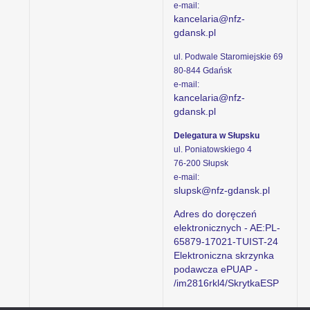
e-mail:
kancelaria@nfz-
gdansk.pl
ul. Podwale Staromiejskie 69
80-844 Gdańsk
e-mail:
kancelaria@nfz-
gdansk.pl
Delegatura w Słupsku
ul. Poniatowskiego 4
76-200 Słupsk
e-mail:
slupsk@nfz-gdansk.pl
Adres do doręczeń
elektronicznych - AE:PL-
65879-17021-TUIST-24
Elektroniczna skrzynka
podawcza ePUAP -
/im2816rkl4/SkrytkaESP