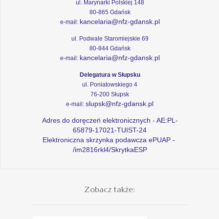
ul. Marynarki Polskiej 148
80-865 Gdańsk
kancelaria@nfz-gdansk.pl
e-mail:
ul. Podwale Staromiejskie 69
80-844 Gdańsk
kancelaria@nfz-gdansk.pl
e-mail:
Delegatura w Słupsku
ul. Poniatowskiego 4
76-200 Słupsk
slupsk@nfz-gdansk.pl
e-mail:
Adres do doręczeń elektronicznych - AE:PL-
65879-17021-TUIST-24
Elektroniczna skrzynka podawcza ePUAP -
/im2816rkl4/SkrytkaESP
Zobacz także: