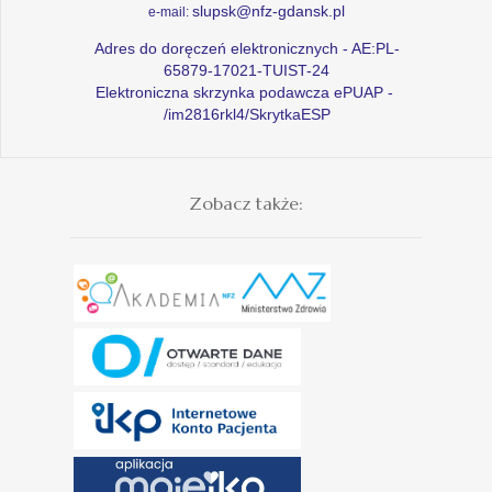
slupsk@nfz-gdansk.pl
e-mail:
Adres do doręczeń elektronicznych - AE:PL-
65879-17021-TUIST-24
Elektroniczna skrzynka podawcza ePUAP -
/im2816rkl4/SkrytkaESP
Zobacz także: