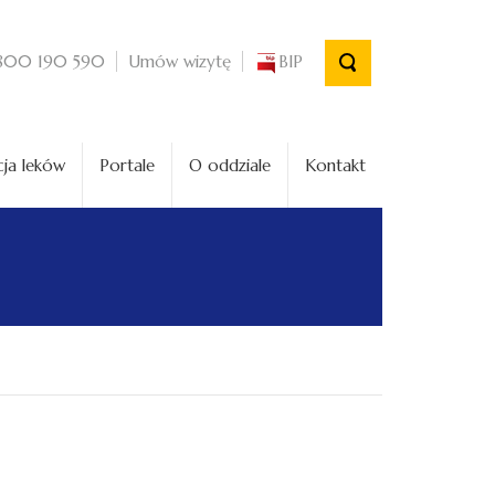
Umów wizytę
BIP
800 190 590
ja leków
Portale
O oddziale
Kontakt