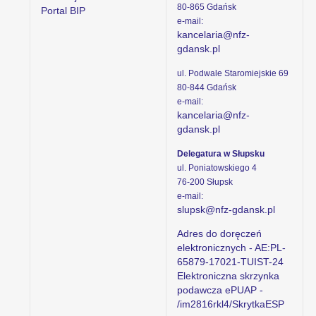
80-865 Gdańsk
Portal BIP
e-mail:
kancelaria@nfz-
gdansk.pl
ul. Podwale Staromiejskie 69
80-844 Gdańsk
e-mail:
kancelaria@nfz-
gdansk.pl
Delegatura w Słupsku
ul. Poniatowskiego 4
76-200 Słupsk
e-mail:
slupsk@nfz-gdansk.pl
Adres do doręczeń
elektronicznych - AE:PL-
65879-17021-TUIST-24
Elektroniczna skrzynka
podawcza ePUAP -
/im2816rkl4/SkrytkaESP