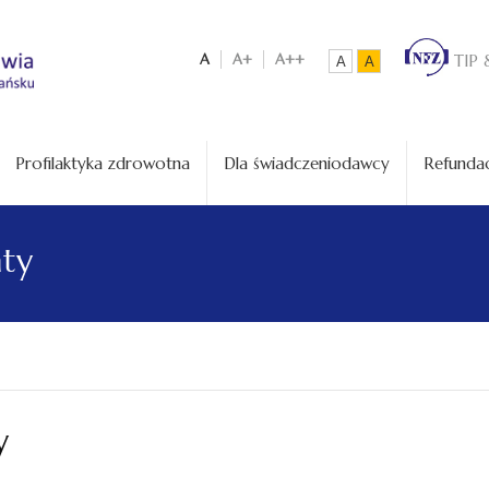
A
A+
A++
TIP 
A
A
Profilaktyka zdrowotna
Dla świadczeniodawcy
Refundac
aty
y